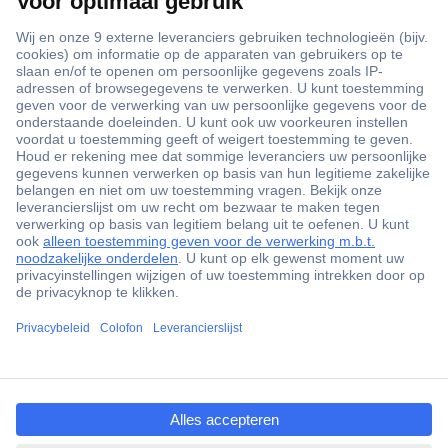
+3500 merken
+1.000.000 producten
+85.000 zakelijke klanten
Scherpe offertes op maat
Gratis inkoopoplossingen
Klantenservice
ccp.user.init.failed.titl
Bestellen
e
Betalen
ccp.user.init.failed