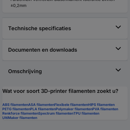
±0,2mm
Technische specificaties
Documenten en downloads
Omschrijving
Wat voor soort 3D-printer filamenten zoekt u?
ABS filamenten
ASA filamenten
Flexibele filamenten
HIPS filamenten
PETG filamenten
PLA filamenten
Polymaker filamenten
PVA filamenten
Renkforce filamenten
Spectrum filamenten
TPU filamenten
UltiMaker filamenten