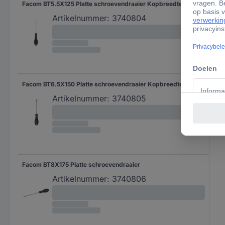
Facom BT5.5X125 Platte schroevendraaier Kopbreedte: 5.5 mm Koplengte: 125 mm
Artikelnummer:
3740804
Facom BT6.5X150 Platte schroevendraaier Kopbreedte: 6.5 mm Koplengte: 150 mm
Artikelnummer:
3740805
Facom BT8X175 Platte schroevendraaier
Artikelnummer:
3740806