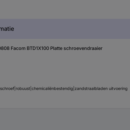
matie
40808 Facom BTD1X100 Platte schroevendraaier
 schroef|robuust|chemicaliënbestendig|zandstraalbladen uitvoering