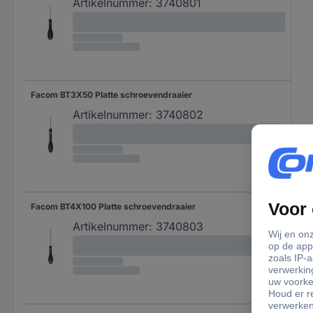
Artikelnummer:
3740801
Facom BT3X50 Platte schroevendraaier
Artikelnummer:
3740802
Facom BT4X100 Platte schroevendraaier
Artikelnummer:
3740803