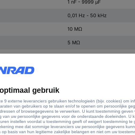
1 nF - 9999 µF
0,01 Hz - 50 kHz
10 MΩ
5 MΩ
0.5 %
True RMS
45 Hz - 1 kHz
Geen
9 V-blokbatterij
167 mm