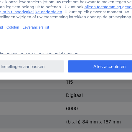
84 mm
550 g
Fabrieksstandaard (zonder cer
CAT III 600 V
AC/DC
AC/DC
115
Digitaal
6000
(b x h) 84 mm x 167 mm