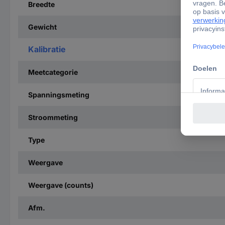
Breedte
Gewicht
Kalibratie
Meetcategorie
Spanningsmeting
Stroommeting
Type
Weergave
Weergave (counts)
Afm.