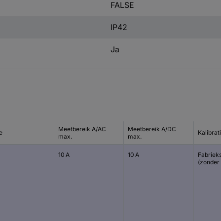
FALSE
IP42
Ja
Meetbereik A/AC
Meetbereik A/DC
e
Kalibrat
max.
max.
10 A
10 A
Fabriek
(zonder 