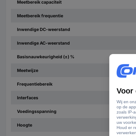
Meetbereik capaciteit
Meetbereik frequentie
Inwendige DC-weerstand
Inwendige AC-weerstand
Basisnauwkeurigheid (±) %
Meetwijze
Frequentiebereik
Interfaces
Voedingsspanning
Hoogte