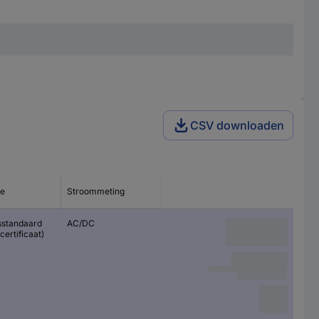
CSV downloaden
ie
Stroommeting
sstandaard
AC/DC
certificaat)