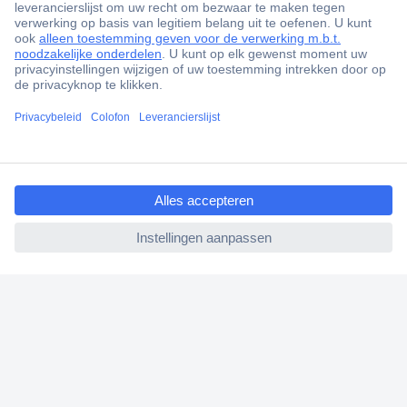
+85.000 zakelijke klanten
Scherpe offertes op maat
Gratis inkoopoplossingen
Klantenservice
Bestellen
ccp.user.init.failed.titl
Betalen
e
Garantie & retour
ccp.user.init.failed
Alle onderwerpen
* Voorwaarden gratis levering
Over Conrad
Conrad Your Sourcing Platform
Nieuws & Inspiratie
Milieubewust ondernemen