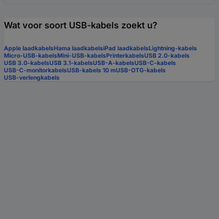
Wat voor soort USB-kabels zoekt u?
Apple laadkabels
Hama laadkabels
iPad laadkabels
Lightning-kabels
Micro-USB-kabels
Mini-USB-kabels
Printerkabels
USB 2.0-kabels
USB 3.0-kabels
USB 3.1-kabels
USB-A-kabels
USB-C-kabels
USB-C-monitorkabels
USB-kabels 10 m
USB-OTG-kabels
USB-verlengkabels