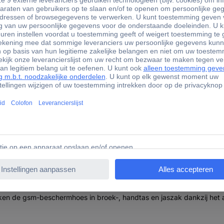
65928 Hama Always Clear Cover Xiaomi Redmi 15C Transpar
ermd en laat vrij, WAS moet vrij blijven, bijv. luidsprekers en la
sen aan de zijkant - dat beschermt tegen stof en maakt een perfect
w hoes, omdat de speciale materiaalsamenstelling het verkleuren va
en de gsm-beschermhoes in broek-, handtas en jaszak dankzij het an