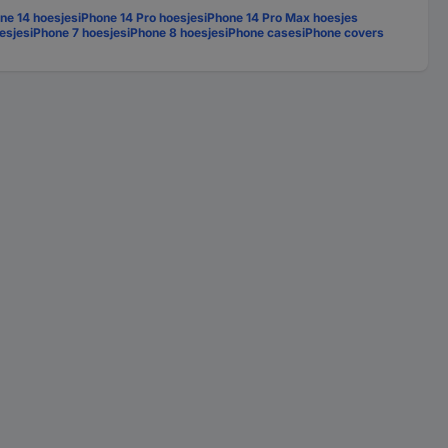
ne 14 hoesjes
iPhone 14 Pro hoesjes
iPhone 14 Pro Max hoesjes
esjes
iPhone 7 hoesjes
iPhone 8 hoesjes
iPhone cases
iPhone covers