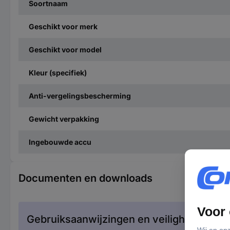
Soortnaam
Geschikt voor merk
Geschikt voor model
Kleur (specifiek)
Anti-vergelingsbescherming
Gewicht verpakking
Ingebouwde accu
Documenten en downloads
Gebruiksaanwijzingen en veiligheidsinfor