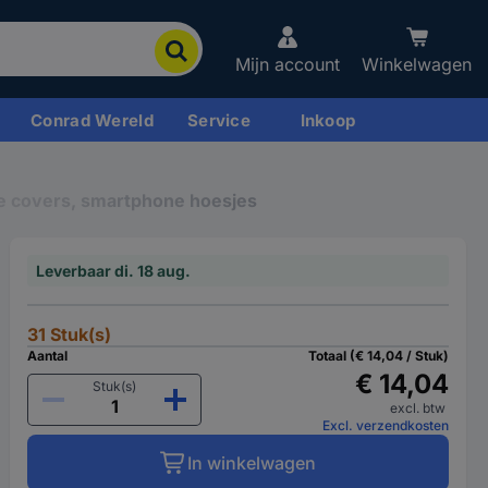
Mijn account
Winkelwagen
Conrad Wereld
Service
Inkoop
 covers, smartphone hoesjes
Leverbaar di. 18 aug.
31 Stuk(s)
Aantal
Totaal (€ 14,04 / Stuk)
€ 14,04
Stuk(s)
excl. btw
Excl. verzendkosten
In winkelwagen