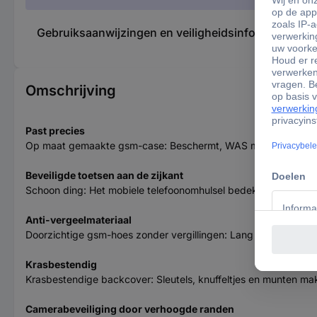
Gebruiksaanwijzingen en veiligheidsinformatie 37
Omschrijving
Past precies
Op maat gemaakte gsm-case: Beschermt, WAS moet worden besch
Beveiligde toetsen aan de zijkant
Schoon ding: Het mobiele telefoonomhulsel bedekt ook de toet
Anti-vergeelmateriaal
Doorzichtige gsm-hoes zonder vergillingen: Lang plezier aan u
Krasbestendig
Krasbestendige backcover: Sleutels, knuffeltjes en munten mak
Camerabeveiliging door verhoogde randen