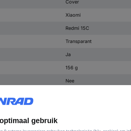
Cover
Xiaomi
Redmi 15C
Transparant
Ja
156 g
Nee
matie