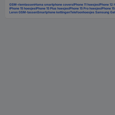
GSM-riemtassen
Hama smartphone covers
iPhone 11 hoesjes
iPhone 12 
iPhone 15 hoesjes
iPhone 15 Plus hoesjes
iPhone 15 Pro hoesjes
iPhone 1
Leren GSM-tassen
Smartphone kettingen
Telefoonhoesjes Samsung Ga