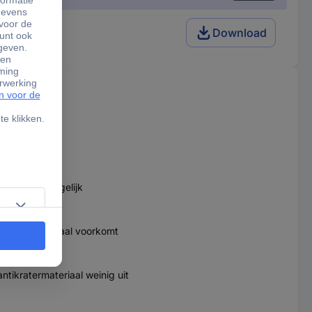
ant
Download
adbus
 drukpunt mogelijk
n gelig materiaal voorkomt
tikratermateriaal weinig uit