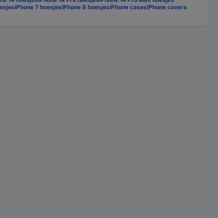
esjes
iPhone 7 hoesjes
iPhone 8 hoesjes
iPhone cases
iPhone covers