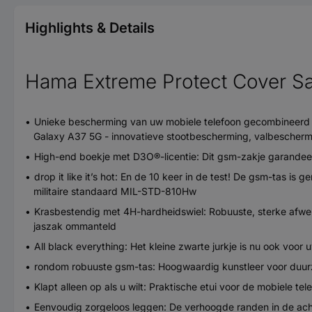
Highlights & Details
Hama Extreme Protect Cover S
Unieke bescherming van uw mobiele telefoon gecombineerd 
Galaxy A37 5G - innovatieve stootbescherming, valbeschermi
High-end boekje met D3O®-licentie: Dit gsm-zakje garandee
drop it like it’s hot: En de 10 keer in de test! De gsm-tas 
militaire standaard MIL-STD-810Hw
Krasbestendig met 4H-hardheidswiel: Robuuste, sterke afwer
jaszak ommanteld
All black everything: Het kleine zwarte jurkje is nu ook voor
rondom robuuste gsm-tas: Hoogwaardig kunstleer voor duu
Klapt alleen op als u wilt: Praktische etui voor de mobiele t
Eenvoudig zorgeloos leggen: De verhoogde randen in de ach