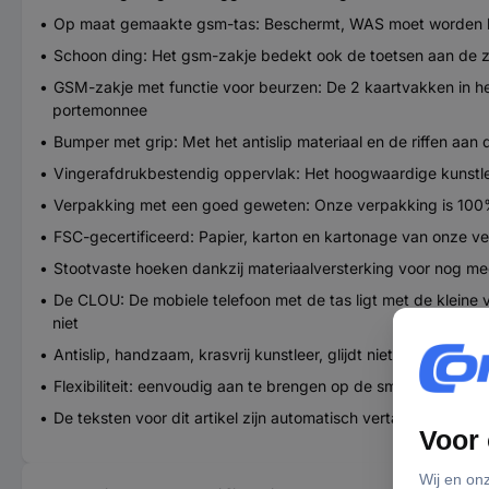
Op maat gemaakte gsm-tas: Beschermt, WAS moet worden besch
Schoon ding: Het gsm-zakje bedekt ook de toetsen aan de zi
GSM-zakje met functie voor beurzen: De 2 kaartvakken in het g
portemonnee
Bumper met grip: Met het antislip materiaal en de riffen aan
Vingerafdrukbestendig oppervlak: Het hoogwaardige kunstleer 
Verpakking met een goed geweten: Onze verpakking is 100% p
FSC-gecertificeerd: Papier, karton en kartonage van onze ve
Stootvaste hoeken dankzij materiaalversterking voor nog meer
De CLOU: De mobiele telefoon met de tas ligt met de kleine 
niet
Antislip, handzaam, krasvrij kunstleer, glijdt niet zo gemakk
Flexibiliteit: eenvoudig aan te brengen op de smartphone
De teksten voor dit artikel zijn automatisch vertaald.