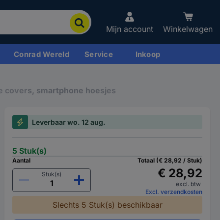
Mijn account
Winkelwagen
Conrad Wereld
Service
Inkoop
 covers, smartphone hoesjes
Leverbaar wo. 12 aug.
5 Stuk(s)
Aantal
Totaal (€ 28,92 / Stuk)
€ 28,92
Stuk(s)
excl. btw
Excl. verzendkosten
Slechts 5 Stuk(s) beschikbaar