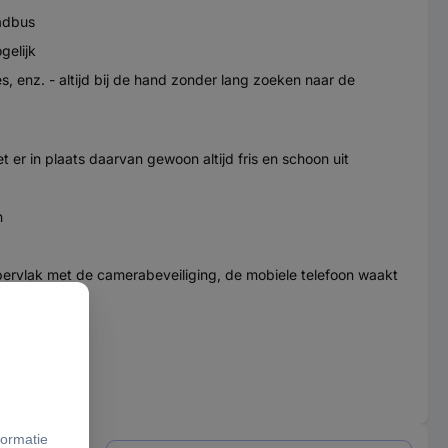
aadbus
gelijk
s, enz. - altijd bij de hand zonder lang zoeken naar de
er in plaats daarvan gewoon altijd fris en schoon uit
n
ppervlak met de camerabeveiliging, de mobiele telefoon waakt