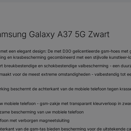
amsung Galaxy A37 5G Zwart
met een elegant design: De met D3O gelicentieerde gsm-hoes met 
ng en krasbescherming gecombineerd met een stijlvolle kunstleer-l
rt breukbestendige en schokbestendige valbescherming - een duurza
is gemaakt voor de meest extreme omstandigheden - valbestendig tot e
king beschermt de achterkant van de mobiele telefoon tegen krassen
 uw mobiele telefoon - gsm-zakje met transparant kleurverloop in zwa
rzame bescherming van uw mobiele telefoon
elefoon met verborgen magneetsluiting
terkant van de gsm-tas bieden bescherming voor de uitstekende cam