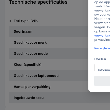
Technische specificaties
Etui-type: Folio
Soortnaam
Geschikt voor merk
Geschikt voor model
Kleur (specifiek)
Geschikt voor laptopmodel
Aantal per verpakking
Ingebouwde accu