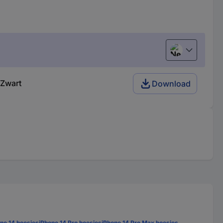
Nederlands
 Zwart
Download
ne 14 hoesjes
iPhone 14 Pro hoesjes
iPhone 14 Pro Max hoesjes