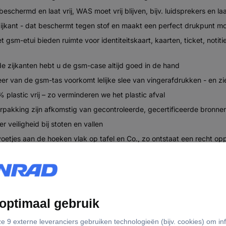
ermd en laat vrij, WAS moet vrij blijven, bijv. luidsprekers en l
jkant - dat beschermt tegen stof en maakt een perfect drukpunt mo
sm-etui bieden ruimte voor identiteitskaart, kaarten, ticket, notitie
 de zijkanten hebt u de gsm-case altijd goed in de hand
van de gsm-tas voorkomt lelijke slee van vingerafdrukken - en ziet 
lastic vrij – zo verminderen we het plastic afval
rpakking zijn afkomstig van gecontroleerde, gecertificeerde bronne
 veiligheid bij stoten en vallen
voetjes aan de hoeken vlak op tafel en Co., zo ontstaat een recht o
elijk uit de hand, van de tafel of van andere oppervlakken