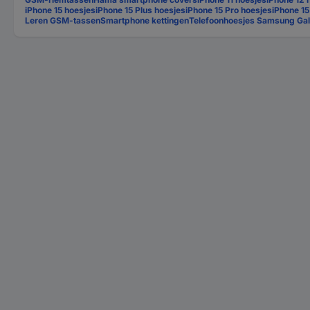
iPhone 15 hoesjes
iPhone 15 Plus hoesjes
iPhone 15 Pro hoesjes
iPhone 1
Leren GSM-tassen
Smartphone kettingen
Telefoonhoesjes Samsung Ga