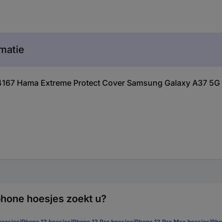
matie
44167 Hama Extreme Protect Cover Samsung Galaxy A37 5G
hone hoesjes zoekt u?
hoesjes
iPhone 13 hoesjes
iPhone 13 Pro hoesjes
iPhone 13 Pro Max hoesjes
iPho