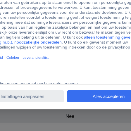
Cover
Samsung
Galaxy A37 5G
Zwart
Samsung
1 Stück(e)
Nee