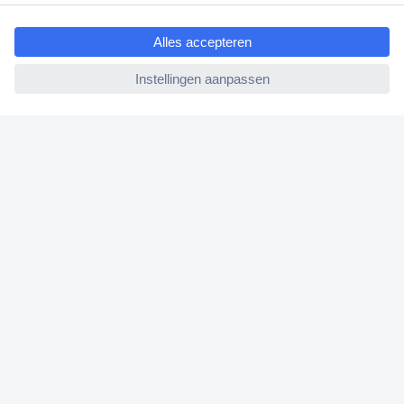
ccp.user.init.failed.titl
Garantie & retour
e
Alle onderwerpen
ccp.user.init.failed
* Voorwaarden gratis levering
Over Conrad
Conrad Your Sourcing Platform
Nieuws & Inspiratie
Milieubewust ondernemen
ISO-certificering
Vulnerability Disclosure Program
REACH documenten
Informatie over toegankelijkheid
Bestelling annuleren
Conrad Diensten
Offerte aanvragen