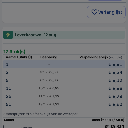
Verlanglijst
Leverbaar wo. 12 aug.
12 Stuk(s)
Aantal (Stuk(s))
Besparing
Verpakkingsprijs
(excl. btw)
1
€ 9,91
-
3
€ 9,34
6% = € 0,57
5
€ 9,12
8% = € 0,79
10
€ 8,96
10% = € 0,95
25
€ 8,79
11% = € 1,12
50
€ 8,60
13% = € 1,31
Staffelprijzen zijn afhankelijk van de verkoper
Aantal
Totaal (€ 9,91 / Stuk)
€ 9,91
Stuk(s)