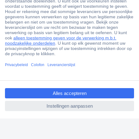
+3500 merken
+1.000.000 producten
+85.000 zakelijke klanten
Scherpe offertes op maat
Gratis inkoopoplossingen
Klantenservice
Bestellen
ccp.user.init.failed.titl
Betalen
e
Garantie & retour
ccp.user.init.failed
Alle onderwerpen
* Voorwaarden gratis levering
Over Conrad
Conrad Your Sourcing Platform