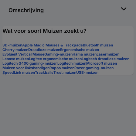
Omschrijving
Wat voor soort Muizen zoekt u?
3D-muizen
Apple Magic Mouses & Trackpads
Bluetooth muizen
Cherry muizen
Draadloze muizen
Ergonomische muizen
Evoluent Vertical Mouse
Gaming-muizen
Hama muizen
Lasermuizen
Lenovo muizen
Logitec ergonomische muizen
Logitech draadloze muizen
Logitech G400 gaming-muizen
Logitech muizen
Microsoft muizen
Muizen voor linkshandigen
Rapoo muizen
Razer gaming-muizen
SpeedLink muizen
Trackballs
Trust muizen
USB-muizen