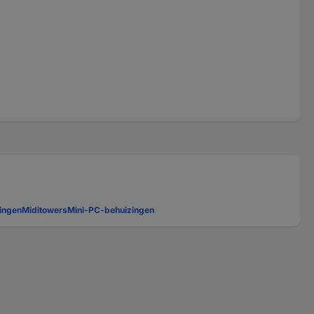
zingen
Miditowers
Mini-PC-behuizingen