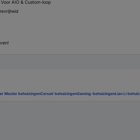
. Voor AIO & Custom-loop
evrijheid
ven!
er Master behuizingen
Corsair behuizingen
Gaming-behuizingen
Lian Li behui