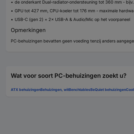
de onderkant Dual-radiator-ondersteuning tot 360 mm - bijv
GPU tot 427 mm, CPU-koeler tot 176 mm - maximale hardwar
USB-C (gen 2) + 2× USB-A & Audio/Mic op het voorpaneel
Opmerkingen
PC-behuizingen bevatten geen voeding tenzij anders aangege
Wat voor soort PC-behuizingen zoekt u?
ATX behuizingen
Behuizingen, wit
Benchtables
BeQuiet behuizingen
Cool