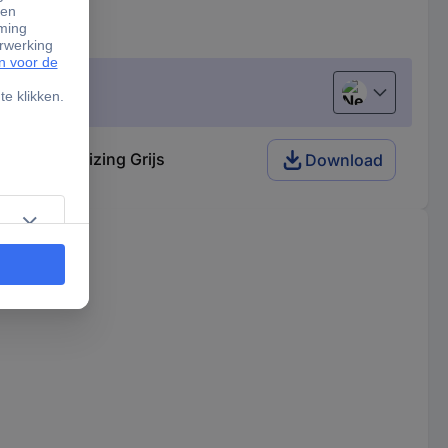
Nederlands
aming-behuizing Grijs
Download