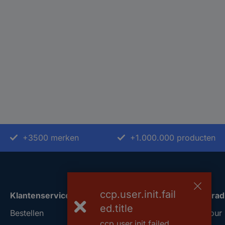
+3500 merken
+1.000.000 producten
ccp.user.init.fail
Klantenservice
Over Conrad
ed.title
Bestellen
Conrad Your 
ccp.user.init.failed