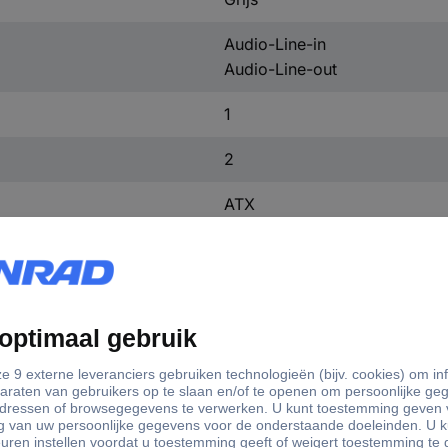
Audio-Line-in
Audio-Line-out
1
2
ATX
Micro-ATX
Mini-ITX
1 x
Nee
1 x