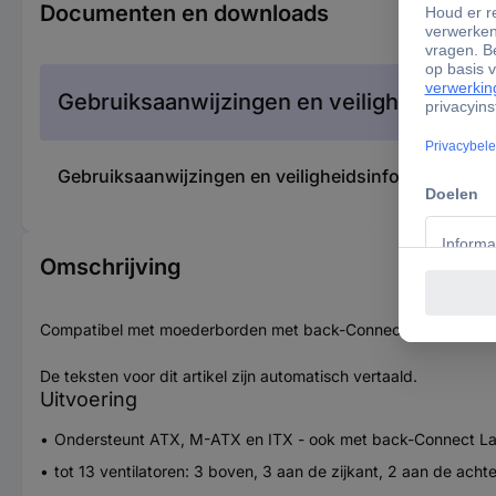
Documenten en downloads
Gebruiksaanwijzingen en veiligheidsinfor
Gebruiksaanwijzingen en veiligheidsinformatie 37
Omschrijving
Compatibel met moederborden met back-Connect, ruimte voor 
De teksten voor dit artikel zijn automatisch vertaald.
Uitvoering
Ondersteunt ATX, M-ATX en ITX - ook met back-Connect L
tot 13 ventilatoren: 3 boven, 3 aan de zijkant, 2 aan de acht