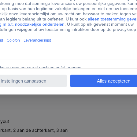
matie
35034 Jonsbo X400 Midi-tower PC-behuizing, Behuizing, G
maximaal 13 ventilatoren,
ayout
erkant, 2 aan de achterkant, 3 aan