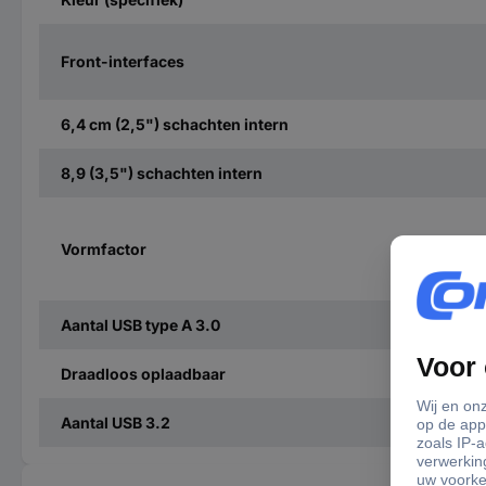
Front-interfaces
6,4 cm (2,5") schachten intern
8,9 (3,5") schachten intern
Vormfactor
Aantal USB type A 3.0
Draadloos oplaadbaar
Aantal USB 3.2