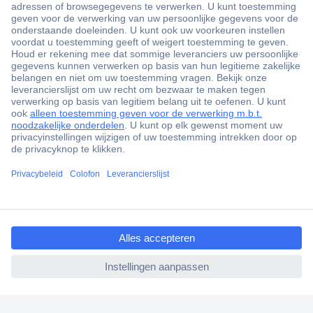
+3500 merken
+1.000.000 producten
+85.000 zakelijke klanten
Scherpe offertes op maat
Gratis inkoopoplossingen
ccp.user.init.failed.titl
Klantenservice
e
Bestellen
ccp.user.init.failed
Betalen
Garantie & retour
Alle onderwerpen