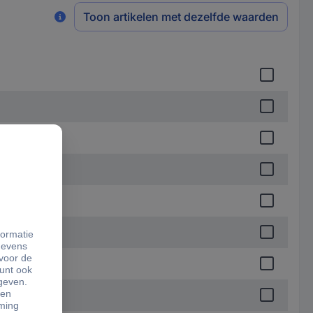
Toon artikelen met dezelfde waarden
te)
n)