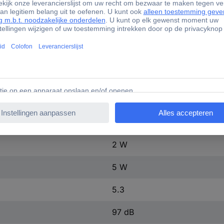
2,4 GHz
2.4 GHz
30 m
Lithium-ion-accu, ingebouwd
Wit
5
2 W
5 W
5.3
97 dB