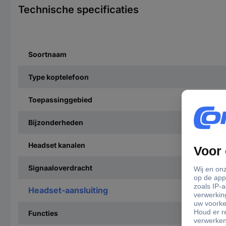
Technische specificaties
Soortnaam
Type koptelefoon
Toepassinggebied
Bijzonderheden
Headset kanalen
Signaaloverdracht
Headset-aansluiting
Functies