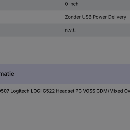
0 inch
Zonder USB Power Delivery
n.v.t.
matie
40507 Logitech LOGI G522 Headset PC VOSS CDM/Mixed Ove