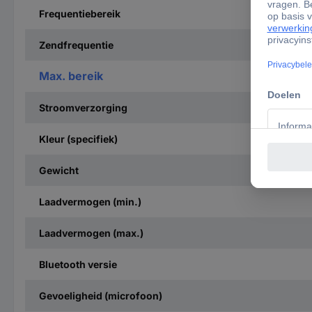
Frequentiebereik
Zendfrequentie
Max. bereik
Stroomverzorging
Kleur (specifiek)
Gewicht
Laadvermogen (min.)
Laadvermogen (max.)
Bluetooth versie
Gevoeligheid (microfoon)