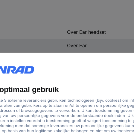
Over Ear headset
Over Ear
Computer
Microfoon uitschakelbaar (mu
Stereo
Bluetooth
Radiografisch 2.4 GHz
Ruisonderdrukking (microfoo