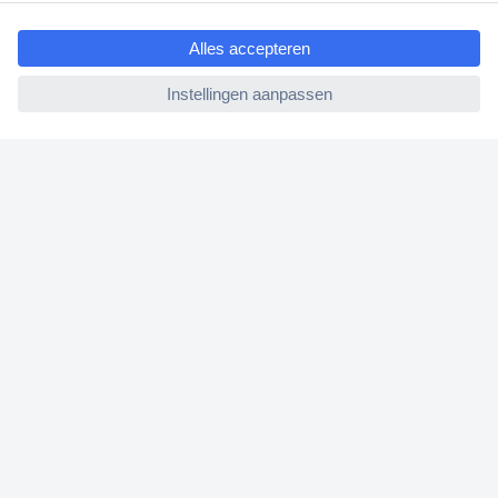
ccp.user.init.failed.titl
Bestellen
e
Betalen
ccp.user.init.failed
Garantie & retour
Alle onderwerpen
* Voorwaarden gratis levering
Over Conrad
Conrad Your Sourcing Platform
Nieuws & Inspiratie
Milieubewust ondernemen
ISO-certificering
Vulnerability Disclosure Program
REACH documenten
Informatie over toegankelijkheid
Bestelling annuleren