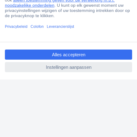
Scherpe offertes op maat
Gratis inkoopoplossingen
Klantenservice
Bestellen
ccp.user.init.failed.titl
Betalen
e
Garantie & retour
ccp.user.init.failed
Alle onderwerpen
* Voorwaarden gratis levering
Over Conrad
Conrad Your Sourcing Platform
Nieuws & Inspiratie
Milieubewust ondernemen
ISO-certificering