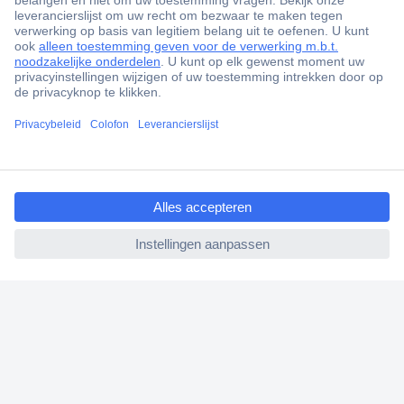
+3500 merken
+1.000.000 producten
+85.000 zakelijke klanten
Scherpe offertes op maat
Gratis inkoopoplossingen
ccp.user.init.failed.titl
Klantenservice
e
Bestellen
ccp.user.init.failed
Betalen
Garantie & retour
Alle onderwerpen
* Voorwaarden gratis levering
Over Conrad
Conrad Your Sourcing Platform