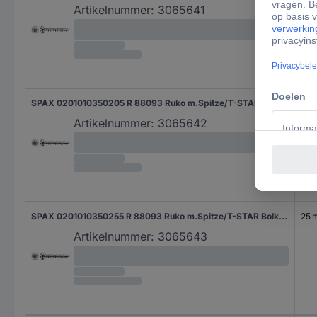
Artikelnummer:
3065641
SPAX 0201010350205 R 88093 Ruko m.Spitze/T-STAR Bolkop houtschroef 3.5 mm 20 mm T-STAR plus Staal WIROX 1000 stuk(s)
20
Artikelnummer:
3065642
SPAX 0201010350255 R 88093 Ruko m.Spitze/T-STAR Bolkop houtschroef 3.5 mm 25 mm T-STAR plus Staal WIROX 1000 stuk(s)
25 
Artikelnummer:
3065643