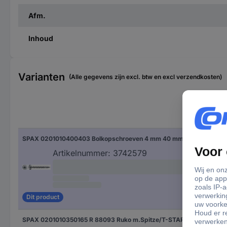
Afm.
Inhoud
Varianten
(Alle gegevens zijn excl. btw en excl verzendkosten)
Len
SPAX 0201010400403 Bolkopschroeven 4 mm 40 mm T-STAR plus Staal 200 stuk(s)
40
Artikelnummer:
3742579
Dit product
SPAX 0201010350165 R 88093 Ruko m.Spitze/T-STAR Bolkop houtschroef 3.5 mm 16 mm T-STAR plus Staal WIROX 1000 stuk(s)
16 