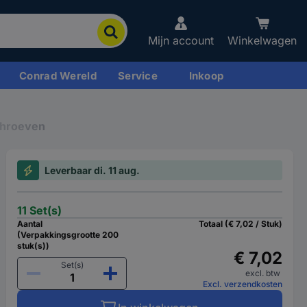
Mijn account
Winkelwagen
Conrad Wereld
Service
Inkoop
hroeven
Leverbaar di. 11 aug.
11 Set(s)
Aantal
Totaal (€ 7,02 / Stuk)
(Verpakkingsgrootte 200
stuk(s))
€ 7,02
Set(s)
excl. btw
Excl. verzendkosten