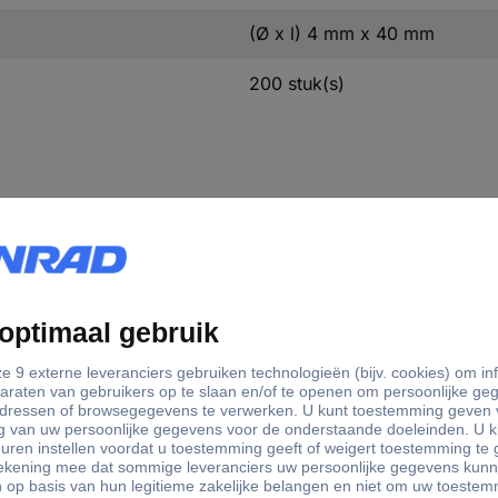
(Ø x l) 4 mm x 40 mm
200 stuk(s)
gte
Diameter
 mm
4 mm
mm
3.5 mm