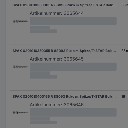
SPAX 0201010350305 R 88093 Ruko m.Spitze/T-STAR Bolkop houtschroef 3.5 mm 30 mm T-STAR plus Staal WIROX 1000 stuk(s)
30
Artikelnummer:
3065644
SPAX 0201010350355 R 88093 Ruko m.Spitze/T-STAR Bolkop houtschroef 3.5 mm 35 mm T-STAR plus Staal WIROX 1000 stuk(s)
35 
Artikelnummer:
3065645
SPAX 0201010400165 R 88093 Ruko m.Spitze/T-STAR Bolkop houtschroef 4 mm 16 mm T-STAR plus Staal WIROX 1000 stuk(s)
16 
Artikelnummer:
3065646