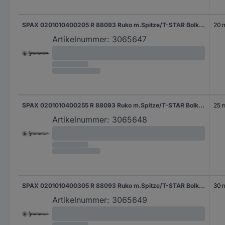
SPAX 0201010400205 R 88093 Ruko m.Spitze/T-STAR Bolkop houtschroef 4 mm 20 mm T-STAR plus Staal WIROX 1000 stuk(s)
20
Artikelnummer:
3065647
SPAX 0201010400255 R 88093 Ruko m.Spitze/T-STAR Bolkop houtschroef 4 mm 25 mm T-STAR plus Staal WIROX 1000 stuk(s)
25 
Artikelnummer:
3065648
SPAX 0201010400305 R 88093 Ruko m.Spitze/T-STAR Bolkop houtschroef 4 mm 30 mm T-STAR plus Staal WIROX 1000 stuk(s)
30
Artikelnummer:
3065649