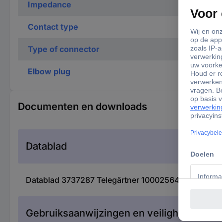
Impedance
Contact type
Type of connector
Elbow plug
Documenten en downloads
Datablad
Datablad 3737287 Telegärtner 100025643 10002564
Gebruiksaanwijzingen en veiligheidsinfor