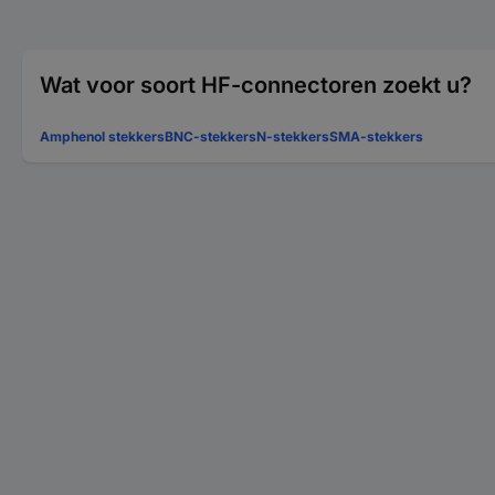
Wat voor soort HF-connectoren zoekt u?
Amphenol stekkers
BNC-stekkers
N-stekkers
SMA-stekkers