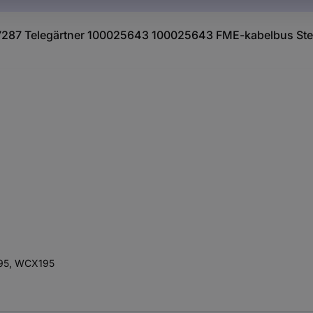
37287 Telegärtner 100025643 100025643 FME-kabelbus Stek
195, WCX195