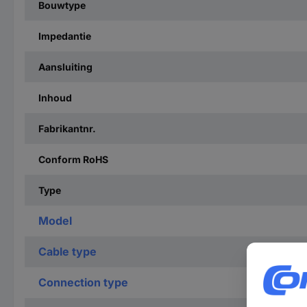
Bouwtype
Impedantie
Aansluiting
Inhoud
Fabrikantnr.
Conform RoHS
Type
Model
Cable type
Connection type