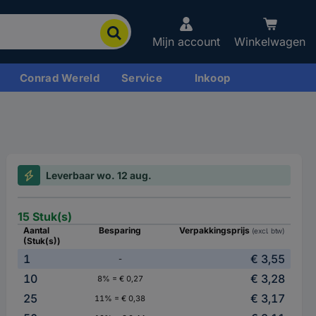
Mijn account
Winkelwagen
Conrad Wereld
Service
Inkoop
Leverbaar wo. 12 aug.
15 Stuk(s)
Aantal
Besparing
Verpakkingsprijs
(excl. btw)
(Stuk(s))
1
€ 3,55
-
10
€ 3,28
8% = € 0,27
25
€ 3,17
11% = € 0,38