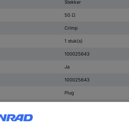
Stekker
50 Ω
Crimp
1 stuk(s)
100025643
Ja
100025643
Plug
RG 58
Crimp/crimp