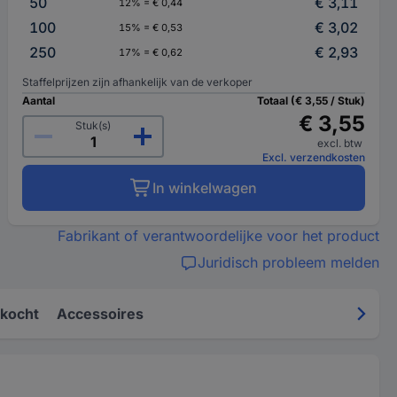
50
€ 3,11
12% = € 0,44
100
€ 3,02
15% = € 0,53
250
€ 2,93
17% = € 0,62
Staffelprijzen zijn afhankelijk van de verkoper
Aantal
Totaal (€ 3,55 / Stuk)
€ 3,55
Stuk(s)
excl. btw
Excl. verzendkosten
In winkelwagen
Fabrikant of verantwoordelijke voor het product
Juridisch probleem melden
kocht
Accessoires