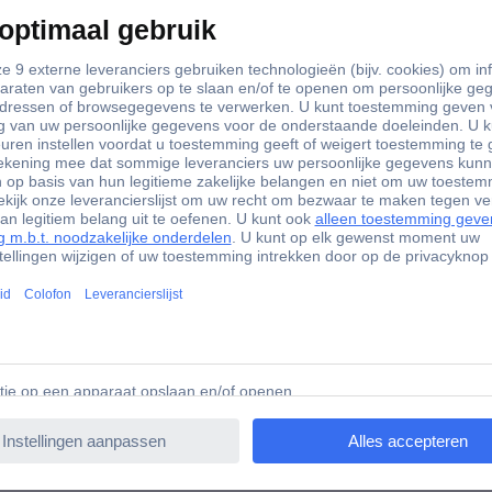
50 Ohm
Male
FME
FALSE
3 FME-kabelbus Stekker 50 Ω 1 stuk(s) Piece
matie