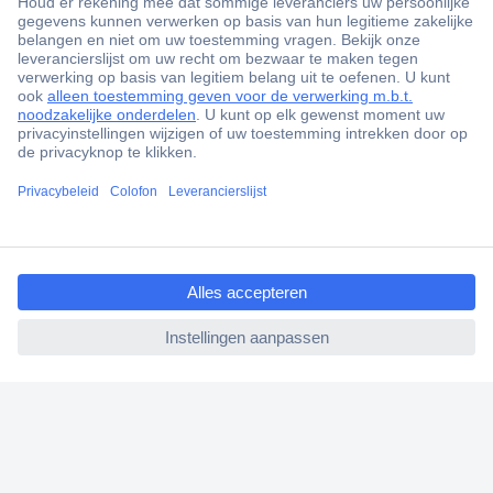
+1.000.000 producten
+85.000 zakelijke klanten
Scherpe offertes op maat
Gratis inkoopoplossingen
Klantenservice
Bestellen
ccp.user.init.failed.titl
Betalen
e
Garantie & retour
ccp.user.init.failed
Alle onderwerpen
* Voorwaarden gratis levering
Over Conrad
Conrad Your Sourcing Platform
Nieuws & Inspiratie