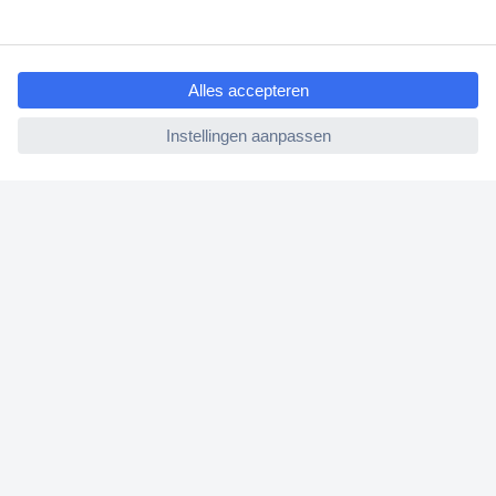
Klantenservice
ccp.user.init.failed.titl
Bestellen
e
Betalen
ccp.user.init.failed
Garantie & retour
Alle onderwerpen
* Voorwaarden gratis levering
Over Conrad
Conrad Your Sourcing Platform
Nieuws & Inspiratie
Milieubewust ondernemen
ISO-certificering
Vulnerability Disclosure Program
REACH documenten
Informatie over toegankelijkheid