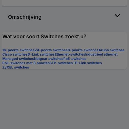
Omschrijving
Wat voor soort Switches zoekt u?
16-poorts switches
24-poorts switches
8-poorts switches
Aruba switches
Cisco switches
D-Link switches
Ethernet-switches
Industrieel ethernet
Managed switches
Netgear switches
PoE-switches
PoE-switches met 8 poorten
SFP-switches
TP-Link switches
ZyXEL switches