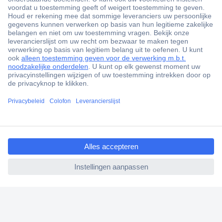
+3500 merken
+1.000.000 producten
+85.000 zakelijke klanten
Scherpe offertes op maat
Gratis inkoopoplossingen
Klantenservice
Bestellen
ccp.user.init.failed.titl
Betalen
e
Garantie & retour
ccp.user.init.failed
Alle onderwerpen
* Voorwaarden gratis levering
Over Conrad
Conrad Your Sourcing Platform