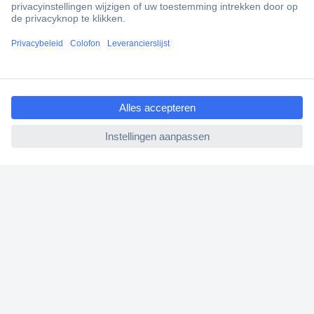
Gratis inkoopoplossingen
Klantenservice
Bestellen
ccp.user.init.failed.titl
e
Betalen
ccp.user.init.failed
Garantie & retour
Alle onderwerpen
* Voorwaarden gratis levering
Over Conrad
Conrad Your Sourcing Platform
Nieuws & Inspiratie
Milieubewust ondernemen
ISO-certificering
Vulnerability Disclosure Program