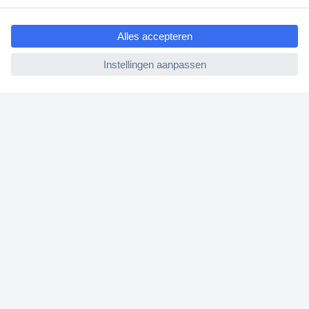
ccp.user.init.failed.titl
Bestellen
e
Betalen
ccp.user.init.failed
Garantie & retour
Alle onderwerpen
* Voorwaarden gratis levering
Over Conrad
Conrad Your Sourcing Platform
Nieuws & Inspiratie
Milieubewust ondernemen
ISO-certificering
Vulnerability Disclosure Program
REACH documenten
Informatie over toegankelijkheid
Bestelling annuleren