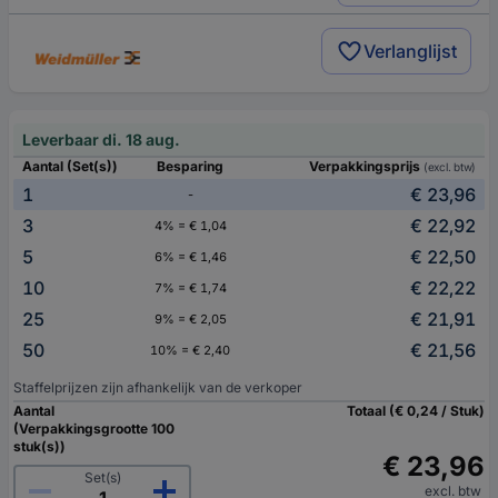
Verlanglijst
Leverbaar di. 18 aug.
Aantal (Set(s))
Besparing
Verpakkingsprijs
(excl. btw)
1
€ 23,96
-
3
€ 22,92
4% = € 1,04
5
€ 22,50
6% = € 1,46
10
€ 22,22
7% = € 1,74
25
€ 21,91
9% = € 2,05
50
€ 21,56
10% = € 2,40
Staffelprijzen zijn afhankelijk van de verkoper
Aantal
Totaal (€ 0,24 / Stuk)
(Verpakkingsgrootte 100
stuk(s))
€ 23,96
Set(s)
excl. btw