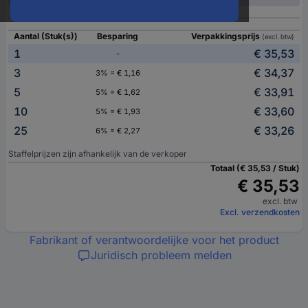
Aantal (Stuk(s))
Besparing
Verpakkingsprijs
(excl. btw)
1
€ 35,53
-
3
€ 34,37
3% = € 1,16
5
€ 33,91
5% = € 1,62
10
€ 33,60
5% = € 1,93
25
€ 33,26
6% = € 2,27
Staffelprijzen zijn afhankelijk van de verkoper
Totaal (€ 35,53 / Stuk)
€ 35,53
excl. btw
Excl. verzendkosten
Fabrikant of verantwoordelijke voor het product
Juridisch probleem melden