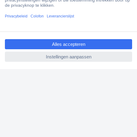
+3500 merken
+1.000.000 producten
+85.000 zakelijke klanten
ccp.user.init.failed.titl
Scherpe offertes op maat
e
Gratis inkoopoplossingen
ccp.user.init.failed
Klantenservice
Bestellen
Betalen
Garantie & retour
Alle onderwerpen
* Voorwaarden gratis levering
Over Conrad
Conrad Your Sourcing Platform