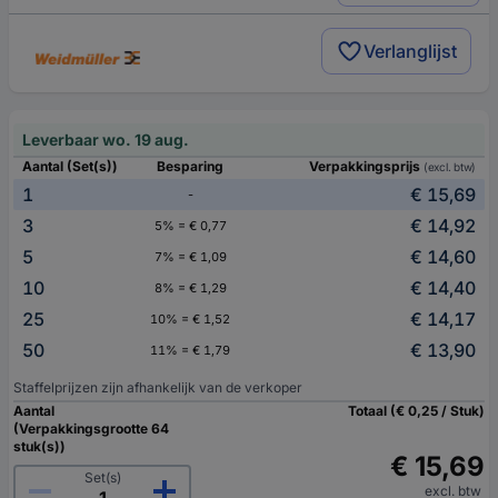
Verlanglijst
Leverbaar wo. 19 aug.
Aantal (Set(s))
Besparing
Verpakkingsprijs
(excl. btw)
1
€ 15,69
-
3
€ 14,92
5% = € 0,77
5
€ 14,60
7% = € 1,09
10
€ 14,40
8% = € 1,29
25
€ 14,17
10% = € 1,52
50
€ 13,90
11% = € 1,79
Staffelprijzen zijn afhankelijk van de verkoper
Aantal
Totaal (€ 0,25 / Stuk)
(Verpakkingsgrootte 64
stuk(s))
€ 15,69
Set(s)
excl. btw