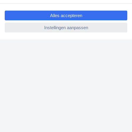
ccp.user.init.failed.titl
Bestellen
e
Betalen
ccp.user.init.failed
Garantie & retour
Alle onderwerpen
* Voorwaarden gratis levering
Over Conrad
Conrad Your Sourcing Platform
Nieuws & Inspiratie
Milieubewust ondernemen
ISO-certificering
Vulnerability Disclosure Program
REACH documenten
Informatie over toegankelijkheid
Bestelling annuleren