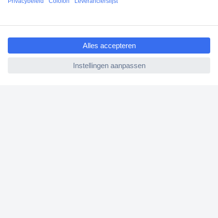
Klantenservice
ccp.user.init.failed.titl
Bestellen
e
Betalen
ccp.user.init.failed
Garantie & retour
Alle onderwerpen
* Voorwaarden gratis levering
Over Conrad
Conrad Your Sourcing Platform
Nieuws & Inspiratie
Milieubewust ondernemen
ISO-certificering
Vulnerability Disclosure Program
REACH documenten
Informatie over toegankelijkheid