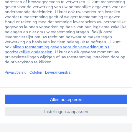
+3500 merken
+1.000.000 producten
+85.000 zakelijke klanten
Scherpe offertes op maat
Gratis inkoopoplossingen
ccp.user.init.failed.titl
Klantenservice
e
Bestellen
ccp.user.init.failed
Betalen
Garantie & retour
Alle onderwerpen