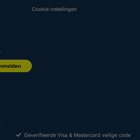
Cookie instellingen
.
nmelden
.
.
Aanmelden
Aanmelden
.
Geverifieerde Visa & Mastercard veilige code