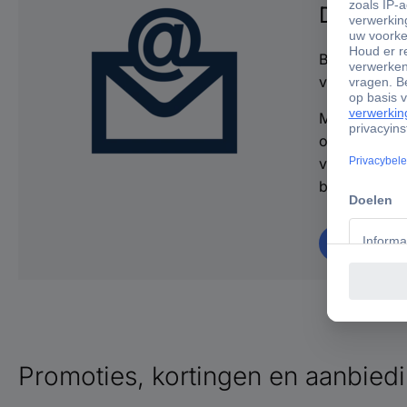
De Conr
Blijf altijd 
vele extra v
Meld u nu aa
ontvang €10,
vanaf €100,
bestelling.
Aanmeld
Promoties, kortingen en aanbied