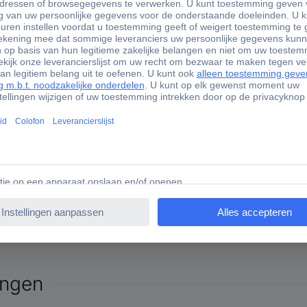
ad Nieuwsbrief
up-to-date en profiteer van
oordelen.
n voor de nieuwsbrief en
- korting bij besteding
- op uw eerstvolgende
en
ingen