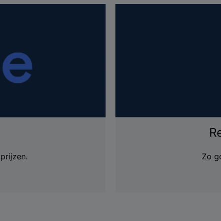
R
prijzen.
Zo go