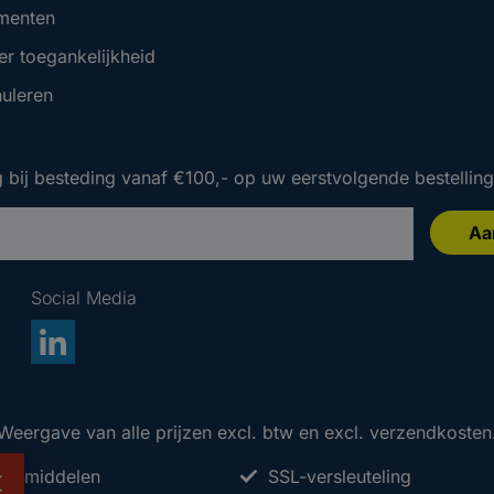
menten
er toegankelijkheid
nuleren
 bij besteding vanaf €100,- op uw eerstvolgende bestelling
Aa
Social Media
 bij besteding vanaf €100,- op uw eerstvolgende bestelling
 bij besteding vanaf €100,- op uw eerstvolgende bestelling
Weergave van alle prijzen excl. btw en excl. verzendkosten
taalmiddelen
SSL-versleuteling