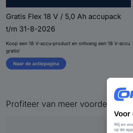
Gratis Flex 18 V / 5,0 Ah accupack
t/m 31-8-2026
Koop een 18 V-accu-product en ontvang een 18 V-accu
gratis!
Naar de actiepagina
Profiteer van meer voordelen me