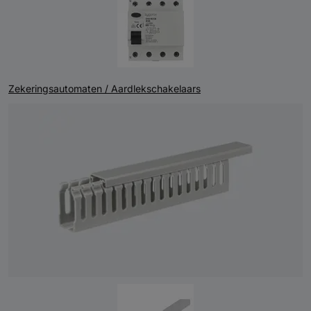
Zekeringsautomaten / Aardlekschakelaars