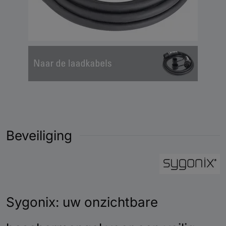
IP65 (behuizing);
kabel: IP65 (niet
Beschermingsgraad
aangesloten) / IP55
(aangesloten)
340 mm x 480 mm x
Afmetingen (bxhxd)
160 mm
Gewicht
7,11 kg
Kleur
Zwart / Zilver
Beveiliging
Sygonix: uw onzichtbare