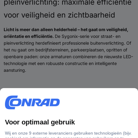
pleinverlichting: maximale efficiëntie
voor veiligheid en zichtbaarheid
Licht is meer dan alleen helderheid – het gaat om veiligheid,
oriëntatie en efficiëntie.
De Sygonix-serie voor straat- en
pleinverlichting herdefinieert professionele buitenverlichting. Of
het nu gaat om bedrijfsterreinen, parkeerplaatsen, opritten of
openbare paden: onze armaturen combineren de nieuwste LED-
technologie met een robuuste constructie en intelligente
aansturing.