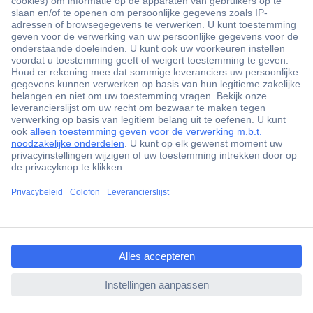
Waar prestaties tellen, mag de verlichting niet tekortschieten.
Sygonix LED-halspots en plafondlampen zijn ontworpen voor de
zwaarste omstandigheden in productiehallen, magazijnen en
werkplaatsen. Vertrouw op een verlichtingsoplossing die de
ccp.user.init.failed.titl
productiviteit verhoogt en tegelijkertijd uw operationele kosten
e
aanzienlijk verlaagt.
ccp.user.init.failed