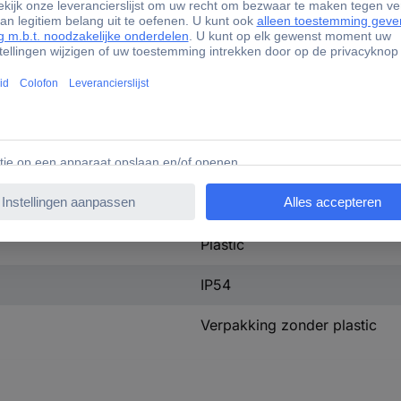
25 m
IP44
IP54 (body)
n.v.t.
Nee
80
Plastic
IP54
Verpakking zonder plastic