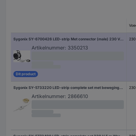
Voe
Sygonix SY-6700426 LED-strip Met connector (male) 230 V/AC 25 m Koudwit 1 stuk(s)
230
Artikelnummer:
3350213
Dit product
Sygonix SY-5733220 LED-strip complete set met bewegingsmelder 230 V 1500 mm Natuurwit 1 stuk(s)
230
Artikelnummer:
2866610