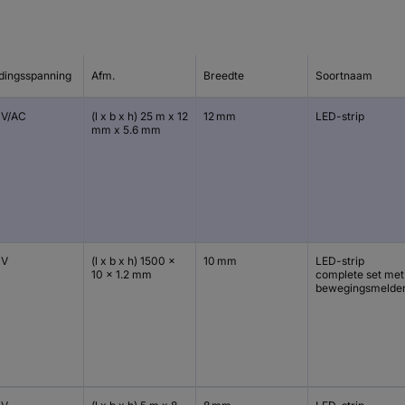
dingsspanning
Afm.
Breedte
Soortnaam
 V/AC
(l x b x h) 25 m x 12
12 mm
LED-strip
mm x 5.6 mm
 V
(l x b x h) 1500 x
10 mm
LED-strip
10 x 1.2 mm
complete set met
bewegingsmelde