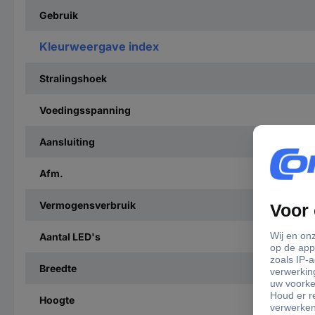
Gebruik
Kleurweergave index
Stralingshoek
Voedingsspanning
Aansluiting
Afm.
Vermogensverbruik
Aantal LED's
Breedte
Hoogte