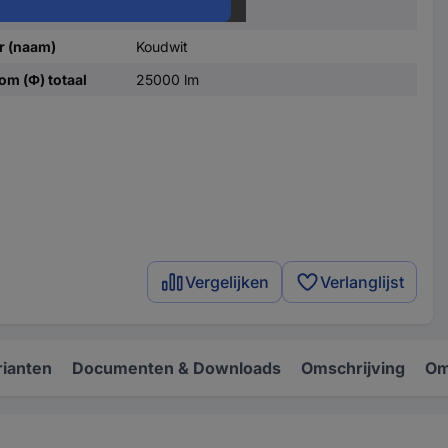
rheden
Verlengbaar
r (naam)
Koudwit
om (Φ) totaal
25000 lm
Vergelijken
Verlanglijst
rianten
Documenten & Downloads
Omschrijving
Om