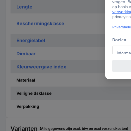
Lengte
Beschermingsklasse
Energielabel
Dimbaar
Kleurweergave index
Materiaal
Veiligheidsklasse
Verpakking
Varianten
(Alle gegevens zijn excl. btw en excl verzendkosten)