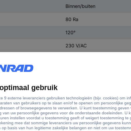
Binnen/buiten
80 Ra
120°
230 V/AC
Stekker
(l x b x h) 25 m x 12 mm x 5
225 W
3000 stuk(s)
12 mm
5.6 mm