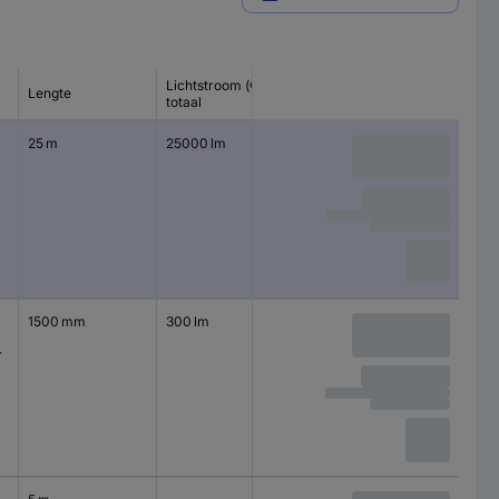
Lichtstroom (Φ)
Lengte
Kleur (specifiek)
Aansluiti
totaal
25 m
25000 lm
Doorzichtig
Met con
(male)
1500 mm
300 lm
Wit
r