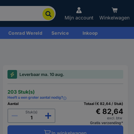
Mijn account
Winkelwagen
Conrad Wereld
Service
Inkoop
Leverbaar ma. 10 aug.
203 Stuk(s)
Heeft u een groter aantal nodig?
Aantal
Totaal (€ 82,64 / Stuk)
€ 82,64
Stuk(s)
excl. btw
Gratis verzending*
In winkelwagen