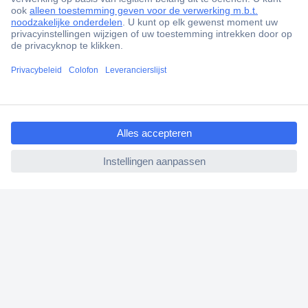
Scherpe offertes op maat
Gratis inkoopoplossingen
Klantenservice
Bestellen
ccp.user.init.failed.titl
Betalen
e
Garantie & retour
ccp.user.init.failed
Alle onderwerpen
* Voorwaarden gratis levering
Over Conrad
Conrad Your Sourcing Platform
Nieuws & Inspiratie
Milieubewust ondernemen
ISO-certificering