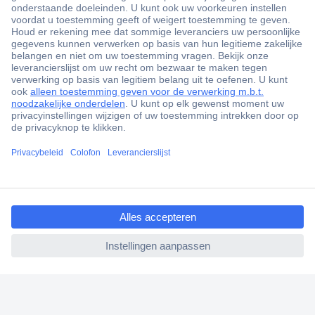
+3500 merken
+1.000.000 producten
+85.000 zakelijke klanten
Scherpe offertes op maat
Gratis inkoopoplossingen
ccp.user.init.failed.titl
Klantenservice
e
Bestellen
ccp.user.init.failed
Betalen
Garantie & retour
Alle onderwerpen
* Voorwaarden gratis levering