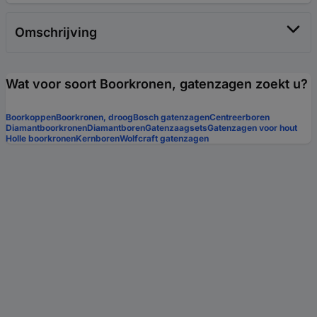
Omschrijving
Wat voor soort Boorkronen, gatenzagen zoekt u?
Boorkoppen
Boorkronen, droog
Bosch gatenzagen
Centreerboren
Diamantboorkronen
Diamantboren
Gatenzaagsets
Gatenzagen voor hout
Holle boorkronen
Kernboren
Wolfcraft gatenzagen