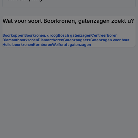
Wat voor soort Boorkronen, gatenzagen zoekt u?
Boorkoppen
Boorkronen, droog
Bosch gatenzagen
Centreerboren
Diamantboorkronen
Diamantboren
Gatenzaagsets
Gatenzagen voor hout
Holle boorkronen
Kernboren
Wolfcraft gatenzagen