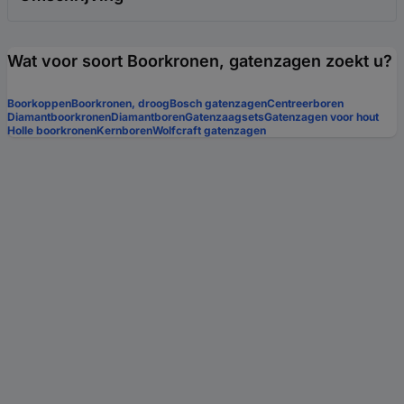
Wat voor soort Boorkronen, gatenzagen zoekt u?
Boorkoppen
Boorkronen, droog
Bosch gatenzagen
Centreerboren
Diamantboorkronen
Diamantboren
Gatenzaagsets
Gatenzagen voor hout
Holle boorkronen
Kernboren
Wolfcraft gatenzagen