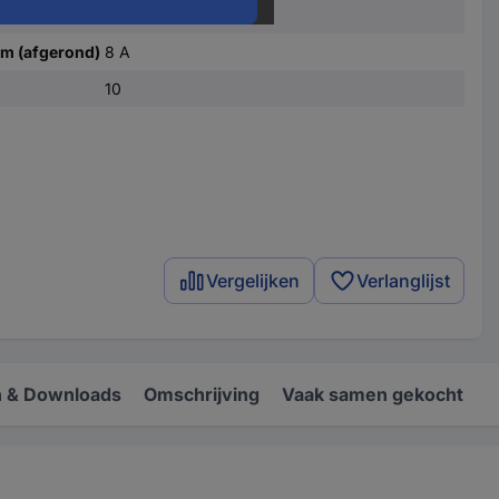
ibel (max.)
1.5 mm²
m (afgerond)
8 A
10
Vergelijken
Verlanglijst
 & Downloads
Omschrijving
Vaak samen gekocht