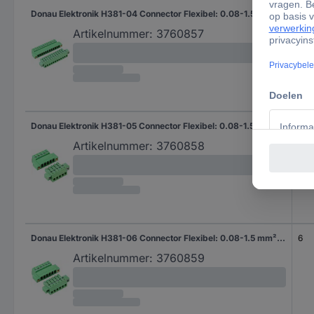
Donau Elektronik H381-04 Connector Flexibel: 0.08-1.5 mm² Massief: - Aantal polen: 4 1 stuk(s)
4
Artikelnummer:
3760857
Donau Elektronik H381-05 Connector Flexibel: 0.08-1.5 mm² Massief: - Aantal polen: 5 1 stuk(s)
5
Artikelnummer:
3760858
Donau Elektronik H381-06 Connector Flexibel: 0.08-1.5 mm² Massief: - Aantal polen: 6 1 stuk(s)
6
Artikelnummer:
3760859