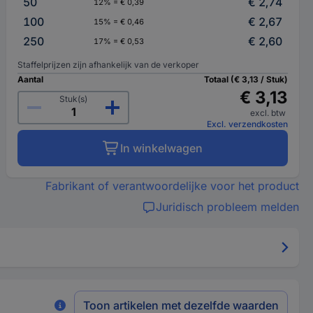
50
€ 2,74
12% = € 0,39
100
€ 2,67
15% = € 0,46
250
€ 2,60
17% = € 0,53
Staffelprijzen zijn afhankelijk van de verkoper
Aantal
Totaal (€ 3,13 / Stuk)
€ 3,13
Stuk(s)
excl. btw
Excl. verzendkosten
In winkelwagen
Fabrikant of verantwoordelijke voor het product
Juridisch probleem melden
Toon artikelen met dezelfde waarden