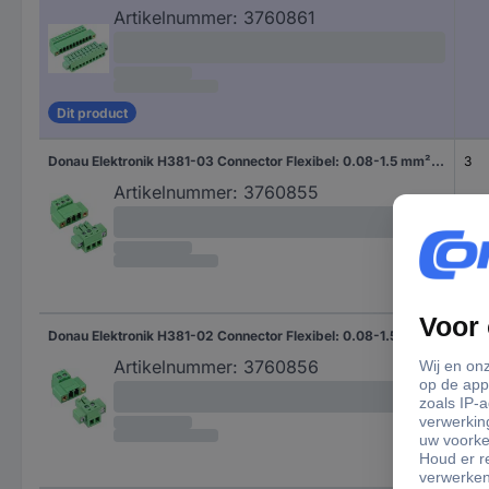
Artikelnummer:
3760861
Dit product
Donau Elektronik H381-03 Connector Flexibel: 0.08-1.5 mm² Massief: - Aantal polen: 3 1 stuk(s)
3
Artikelnummer:
3760855
Donau Elektronik H381-02 Connector Flexibel: 0.08-1.5 mm² Massief: - Aantal polen: 2 1 stuk(s)
2
Artikelnummer:
3760856