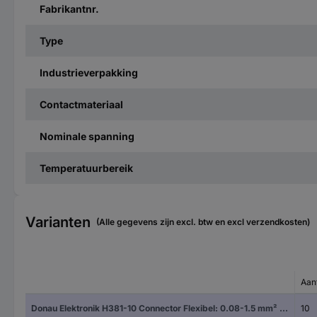
Fabrikantnr.
Type
Industrieverpakking
Contactmateriaal
Nominale spanning
Temperatuurbereik
Varianten
(Alle gegevens zijn excl. btw en excl verzendkosten)
Aan
Donau Elektronik H381-10 Connector Flexibel: 0.08-1.5 mm² Massief: - Aantal polen: 10 1 stuk(s)
10