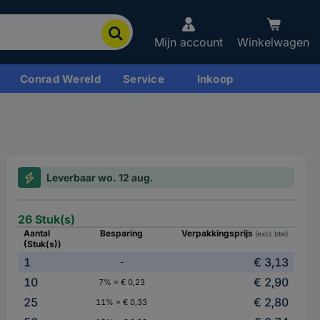
Mijn account
Winkelwagen
Conrad Wereld
Service
Inkoop
Leverbaar wo. 12 aug.
26 Stuk(s)
Aantal
Besparing
Verpakkingsprijs
(excl. btw)
(Stuk(s))
1
€ 3,13
-
10
€ 2,90
7% = € 0,23
25
€ 2,80
11% = € 0,33