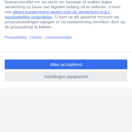
+85.000 zakelijke klanten
Scherpe offertes op maat
Gratis inkoopoplossingen
Klantenservice
Bestellen
ccp.user.init.failed.titl
Betalen
e
Garantie & retour
ccp.user.init.failed
Alle onderwerpen
* Voorwaarden gratis levering
Over Conrad
Conrad Your Sourcing Platform
Nieuws & Inspiratie
Milieubewust ondernemen