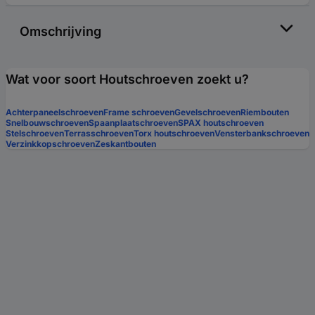
Omschrijving
Wat voor soort Houtschroeven zoekt u?
Achterpaneelschroeven
Frame schroeven
Gevelschroeven
Riembouten
Snelbouwschroeven
Spaanplaatschroeven
SPAX houtschroeven
Stelschroeven
Terrasschroeven
Torx houtschroeven
Vensterbankschroeven
Verzinkkopschroeven
Zeskantbouten