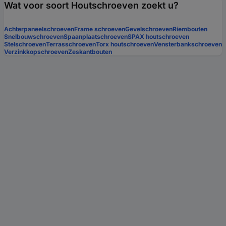
Wat voor soort Houtschroeven zoekt u?
Achterpaneelschroeven
Frame schroeven
Gevelschroeven
Riembouten
Snelbouwschroeven
Spaanplaatschroeven
SPAX houtschroeven
Stelschroeven
Terrasschroeven
Torx houtschroeven
Vensterbankschroeven
Verzinkkopschroeven
Zeskantbouten