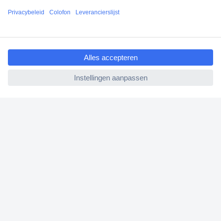
Klantenservice
ccp.user.init.failed.titl
Bestellen
e
Betalen
ccp.user.init.failed
Garantie & retour
Alle onderwerpen
* Voorwaarden gratis levering
Over Conrad
Conrad Your Sourcing Platform
Nieuws & Inspiratie
Milieubewust ondernemen
ISO-certificering
Vulnerability Disclosure Program
REACH documenten