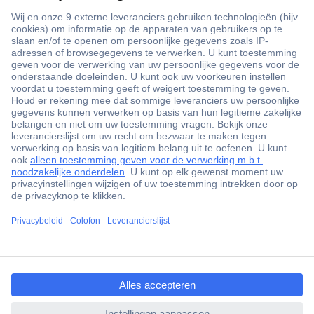
+3500 merken
+1.000.000 producten
+85.000 zakelijke klanten
Scherpe offertes op maat
Gratis inkoopoplossingen
Klantenservice
ccp.user.init.failed.titl
Bestellen
e
Betalen
ccp.user.init.failed