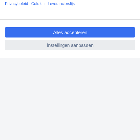
Klantenservice
ccp.user.init.failed.titl
Bestellen
e
Betalen
ccp.user.init.failed
Garantie & retour
Alle onderwerpen
* Voorwaarden gratis levering
Over Conrad
Conrad Your Sourcing Platform
Nieuws & Inspiratie
Milieubewust ondernemen
ISO-certificering
Vulnerability Disclosure Program
REACH documenten