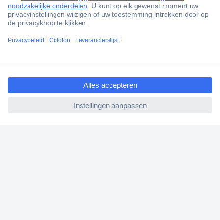
Scherpe offertes op maat
Gratis inkoopoplossingen
Klantenservice
Bestellen
ccp.user.init.failed.titl
Betalen
e
Garantie & retour
ccp.user.init.failed
Alle onderwerpen
* Voorwaarden gratis levering
Over Conrad
Conrad Your Sourcing Platform
Nieuws & Inspiratie
Milieubewust ondernemen
ISO-certificering