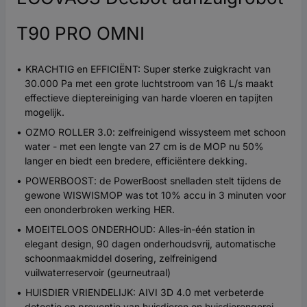
T90 PRO OMNI
KRACHTIG en EFFICIËNT: Super sterke zuigkracht van
30.000 Pa met een grote luchtstroom van 16 L/s maakt
effectieve dieptereiniging van harde vloeren en tapijten
mogelijk.
OZMO ROLLER 3.0: zelfreinigend wissysteem met schoon
water - met een lengte van 27 cm is de MOP nu 50%
langer en biedt een bredere, efficiëntere dekking.
POWERBOOST: de PowerBoost snelladen stelt tijdens de
gewone WISWISMOP was tot 10% accu in 3 minuten voor
een ononderbroken werking HER.
MOEITELOOS ONDERHOUD: Alles-in-één station in
elegant design, 90 dagen onderhoudsvrij, automatische
schoonmaakmiddel dosering, zelfreinigend
vuilwaterreservoir (geurneutraal)
HUISDIER VRIENDELIJK: AIVI 3D 4.0 met verbeterde
detectie en preventie van huisdieren en huisdierengerei,