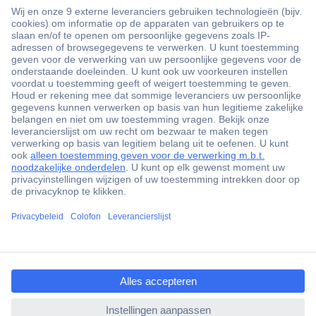
+3500 merken
+1.000.000 producten
+85.000 zakelijke klanten
Scherpe offertes op maat
Gratis inkoopoplossingen
Klantenservice
Bestellen
Betalen
ccp.user.init.failed.titl
Garantie & retour
e
Alle onderwerpen
ccp.user.init.failed
* Voorwaarden gratis levering