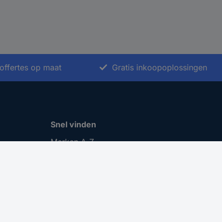
offertes op maat
Gratis inkoopoplossingen
Snel vinden
Merken A-Z
Categorieën A-Z
Actuele aanbiedingen 🛒
Download Center
Vacatures