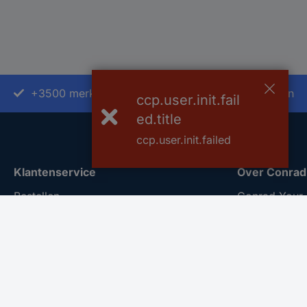
+3500 merken
+1.000.000 producten
ccp.user.init.fail
ed.title
ccp.user.init.failed
Klantenservice
Over Conrad
Bestellen
Conrad Your 
Betalen
Nieuws & Insp
Garantie & retour
Milieubewus
Alle onderwerpen
ISO-certificer
* Voorwaarden gratis levering
Vulnerability