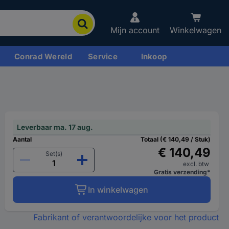
Mijn account
Winkelwagen
Conrad Wereld
Service
Inkoop
Leverbaar ma. 17 aug.
Aantal
Totaal (€ 140,49 / Stuk)
€ 140,49
Set(s)
excl. btw
Gratis verzending*
In winkelwagen
Fabrikant of verantwoordelijke voor het product