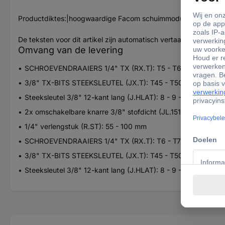
Productdiktes:|hoogwaardige Facom schuimmodule geschikt vo
De teksten voor dit artikel zijn automatisch vertaald.
Omvang van de levering
SCHROEVENDRAAIERS 1/4" TX (RX.T): T5 - T6 - T7 - T8 - T9 
3/8" TX-BITS STEEKSLEUTEL (JX.T): T45 - T50 - T55
Steeksleutel 3/8" 12-kant lang (J.HLAT): 8 - 9 - 10 - 14 - 19 - 
2x omschakelbare knarre 3/8" stofdicht (JL.151)
1/4" verlengstuk (R.ST): 55 - 100 mm
SCHROEVENDRAAIERS 1/4" TX (RX.T): T6 - T7 - T8 - T9 - T1
3/8" TX-BITS STEEKSLEUTEL (JX.T): T45 - T50 - T55
Steeksleutel 3/8" 12-kant lang (J.HLAT): 8 - 9 - 10 - 14 - 19 - 