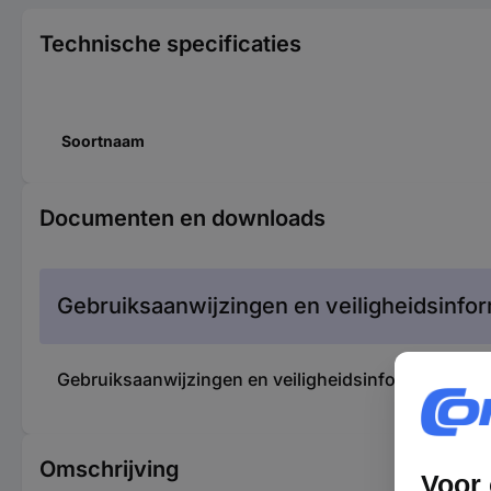
Technische specificaties
Soortnaam
Documenten en downloads
Gebruiksaanwijzingen en veiligheidsinfor
Gebruiksaanwijzingen en veiligheidsinformatie 
Omschrijving