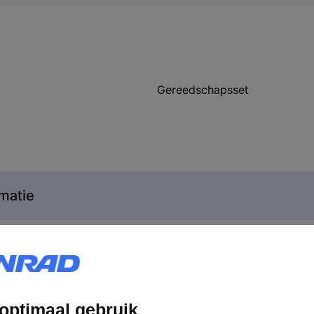
Gereedschapsset
matie
3740853 Facom MODM.RL151-66 Gereedschapsset