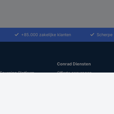
+85.000 zakelijke klanten
Scherpe 
Conrad Diensten
Sourcing Platform
Offerte aanvragen
iratie
e-Procurement
t ondernemen
Business Plus
ing
Gekalibreerd assortiment
 Disclosure Program