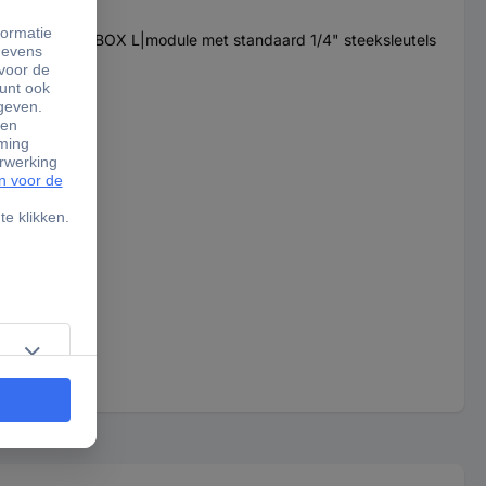
ichting en M-BOX L|module met standaard 1/4" steeksleutels