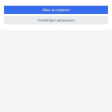
e
Klantenservice
ccp.user.init.failed
Bestellen
Betalen
Garantie & retour
Alle onderwerpen
* Voorwaarden gratis levering
Over Conrad
Conrad Your Sourcing Platform
Nieuws & Inspiratie
Milieubewust ondernemen
ISO-certificering
Vulnerability Disclosure Program
REACH documenten