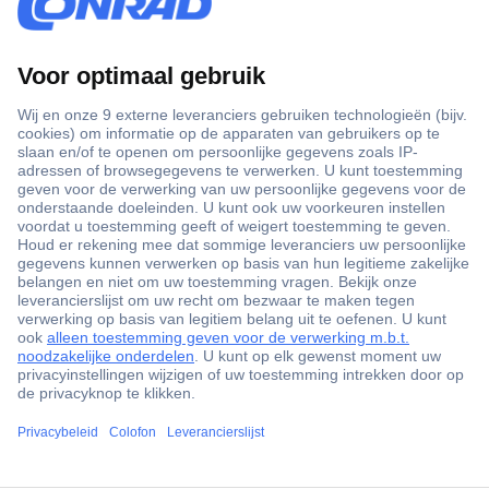
+3500 merken
+1.000.000 producten
+85.000 zakelijke klanten
Scherpe offertes op maat
Gratis inkoopoplossingen
ccp.user.init.failed.titl