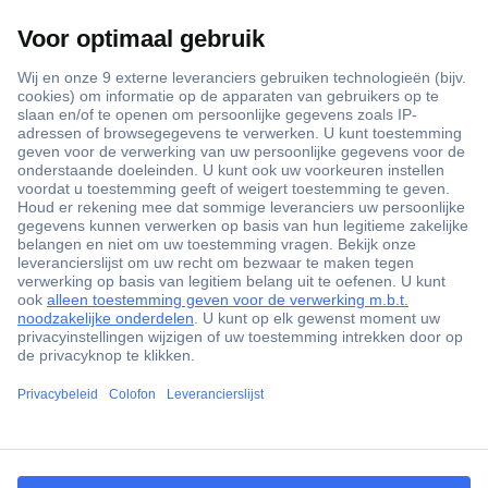
+3500 merken
+1.000.000 producten
+85.000 zakelijke klanten
Scherpe offertes op maat
Gratis inkoopoplossingen
Klantenservice
Bestellen
Betalen
ccp.user.init.failed.titl
Garantie & retour
e