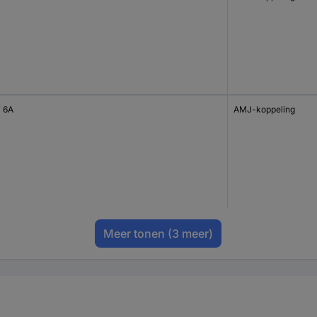
 6A
AMJ-koppeling
Meer tonen
(3 meer)