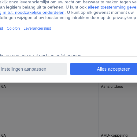
 6A
 6A
Aansluitdoos
 6A
AMJ-koppeling