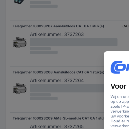
Telegärtner 100023207 Aansluitdoos CAT 6A 1 stuk(s)
CAT
Artikelnummer:
3737263
Telegärtner 100023208 Aansluitdoos CAT 6A 1 stuk(s)
CAT
Artikelnummer:
3737264
Telegärtner 100023209 AMJ-SL-module CAT 6A 1 stuk(s)
CAT
Artikelnummer:
3737265