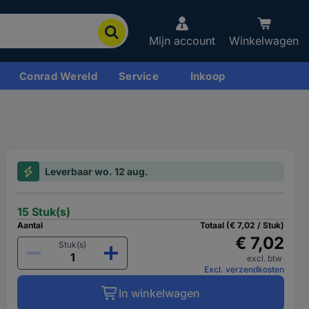
Mijn account
Winkelwagen
Conrad Wereld
Service
Inkoop
Leverbaar wo. 12 aug.
15 Stuk(s)
Aantal
Totaal (€ 7,02 / Stuk)
€ 7,02
Stuk(s)
excl. btw
Excl. verzendkosten
In winkelwagen