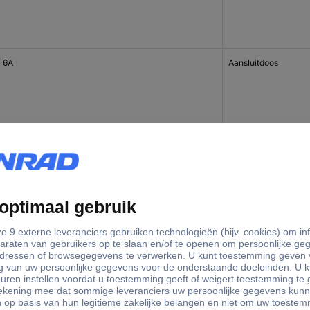
 6A
Aansluitdoos
 6A
Aansluitdoos
 6A
AMJ-SL-module