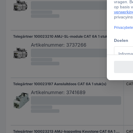
Telegärtner 100023210 AMJ-SL-module CAT 6A 1 stuk(s)
CAT
Artikelnummer:
3737266
Telegärtner 100023197 Aansluitdoos CAT 6A 1 stuk(s)
CAT
Artikelnummer:
3741689
Telegärtner 100023213 AMJ-koppeling Keystone CAT 6A 1 stuk(s)
CAT