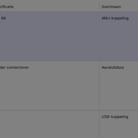
ificatie
Soortnaam
 6A
AMJ-koppeling
der connectoren
Aansluitdoos
USB-koppeling