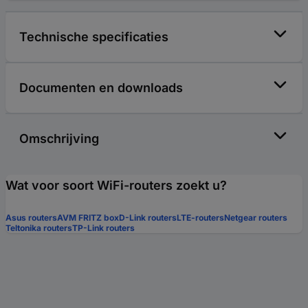
Technische specificaties
Documenten en downloads
Omschrijving
Wat voor soort WiFi-routers zoekt u?
Asus routers
AVM FRITZ box
D-Link routers
LTE-routers
Netgear routers
Teltonika routers
TP-Link routers