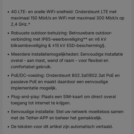
4G LTE- en snelle WiFi-snelheid: Ondersteunt LTE met
maximaal 150 Mbit/s en WiFi met maximaal 300 Mbit/s op
2,4 GHz.*
Robuuste outdoor-behuizing: Betrouwbare outdoor-
verbinding met IP65-weerbeveiliging** en ±6 kV
bliksembeveiliging & ±15 kV ESD-bescherming§.
Meerdere installatiemogelijkheden: Eenvoudige installatie
overal - aan mast, wand of raam - voor flexibel en
comfortabel gebruik.
PoE/DC-voeding: Ondersteunt 802.3af/802.3at PoE en
passieve PoE en maakt daardoor een eenvoudige
implementatie mogelijk.
Plug-and-play: Plaats een SIM-kaart om direct overal
toegang tot internet te krijgen.
Eenvoudige installatie: Stel uw netwerk moeiteloos samen
met de Tether-APP en beheer het gemakkelijk.
De teksten voor dit artikel zijn automatisch vertaald.