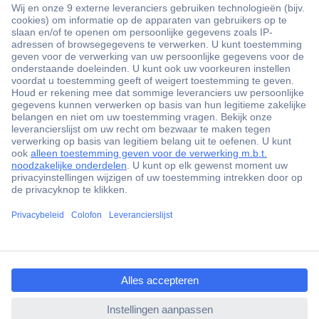
+3500 merken
+1.000.000 producten
+85.000 zakelijke klanten
Scherpe offertes op maat
Gratis inkoopoplossingen
Klantenservice
Bestellen
Betalen
ccp.user.init.failed.titl
Garantie & retour
e
Alle onderwerpen
ccp.user.init.failed
* Voorwaarden gratis levering