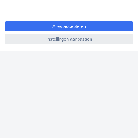
Gratis inkoopoplossingen
ccp.user.init.failed.titl
e
Klantenservice
ccp.user.init.failed
Bestellen
Betalen
Garantie & retour
Alle onderwerpen
* Voorwaarden gratis levering
Over Conrad
Conrad Your Sourcing Platform
Nieuws & Inspiratie
Milieubewust ondernemen
ISO-certificering
Vulnerability Disclosure Program