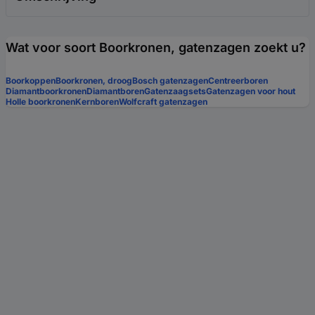
Wat voor soort Boorkronen, gatenzagen zoekt u?
Boorkoppen
Boorkronen, droog
Bosch gatenzagen
Centreerboren
Diamantboorkronen
Diamantboren
Gatenzaagsets
Gatenzagen voor hout
Holle boorkronen
Kernboren
Wolfcraft gatenzagen