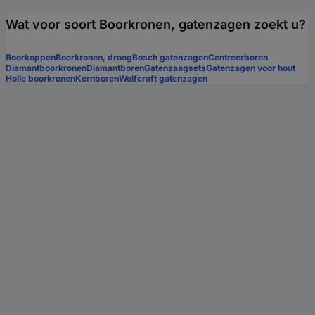
Wat voor soort Boorkronen, gatenzagen zoekt u?
Boorkoppen
Boorkronen, droog
Bosch gatenzagen
Centreerboren
Diamantboorkronen
Diamantboren
Gatenzaagsets
Gatenzagen voor hout
Holle boorkronen
Kernboren
Wolfcraft gatenzagen