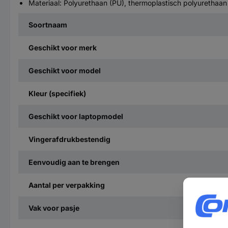
Materiaal: Polyurethaan (PU), thermoplastisch polyurethaan
Soortnaam
Geschikt voor merk
Geschikt voor model
Kleur (specifiek)
Geschikt voor laptopmodel
Vingerafdrukbestendig
Eenvoudig aan te brengen
Aantal per verpakking
Vak voor pasje