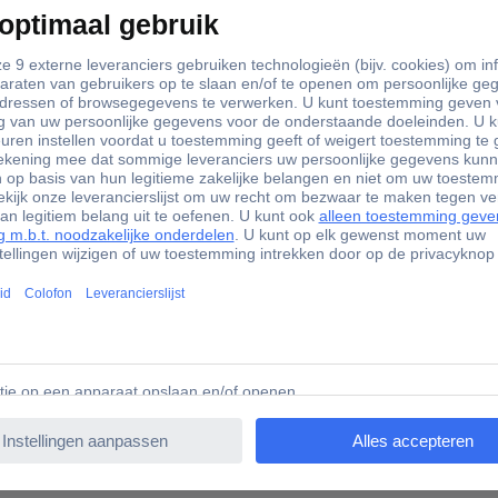
Ja
147 g
Nee
2
matie
5908 Hama Daily Protect Booklet Xiaomi Redmi Note 15 4G 