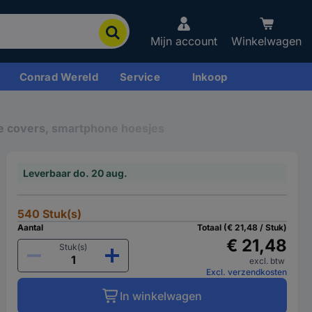
Mijn account
Winkelwagen
Conrad Wereld
Service
Inkoop
 covers, smartphone hoesjes
Leverbaar do. 20 aug.
540 Stuk(s)
Aantal
Totaal (€ 21,48 / Stuk)
€ 21,48
Stuk(s)
excl. btw
Excl. verzendkosten
In winkelwagen