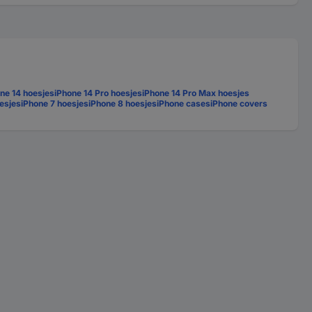
ne 14 hoesjes
iPhone 14 Pro hoesjes
iPhone 14 Pro Max hoesjes
esjes
iPhone 7 hoesjes
iPhone 8 hoesjes
iPhone cases
iPhone covers