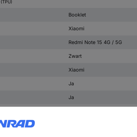
 (TPU)
Booklet
Xiaomi
Redmi Note 15 4G / 5G
Zwart
Xiaomi
Ja
Ja
1 Stück(e)
Ja