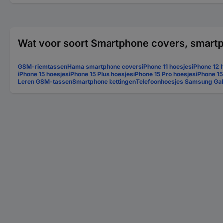
Wat voor soort Smartphone covers, smartp
GSM-riemtassen
Hama smartphone covers
iPhone 11 hoesjes
iPhone 12 
iPhone 15 hoesjes
iPhone 15 Plus hoesjes
iPhone 15 Pro hoesjes
iPhone 1
Leren GSM-tassen
Smartphone kettingen
Telefoonhoesjes Samsung Ga