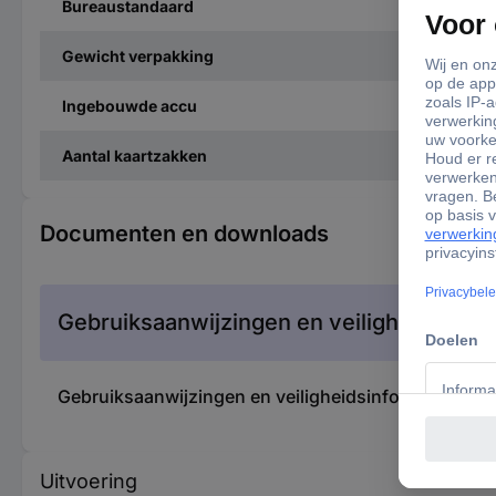
Bureaustandaard
Gewicht verpakking
Ingebouwde accu
Aantal kaartzakken
Documenten en downloads
Gebruiksaanwijzingen en veiligheidsinfor
Gebruiksaanwijzingen en veiligheidsinformatie 376
Uitvoering