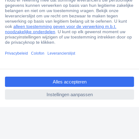
+3500 merken
+1.000.000 producten
+85.000 zakelijke klanten
Scherpe offertes op maat
Gratis inkoopoplossingen
ccp.user.init.failed.titl
Klantenservice
e
Bestellen
ccp.user.init.failed
Betalen
Garantie & retour
Alle onderwerpen
* Voorwaarden gratis levering
Over Conrad