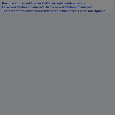
Bosch warmtebeeldcamera's
Flir warmtebeeldcamera's
Fluke warmtebeeldcamera's
Hikmicro warmtebeeldcamera's
Testo warmtebeeldcamera's
Warmtebeeldcamera's voor smartphone