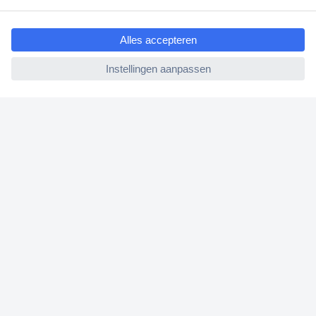
ccp.user.init.failed.titl
Bestellen
e
Betalen
ccp.user.init.failed
Garantie & retour
Alle onderwerpen
* Voorwaarden gratis levering
Over Conrad
Conrad Your Sourcing Platform
Nieuws & Inspiratie
Milieubewust ondernemen
ISO-certificering
Vulnerability Disclosure Program
REACH documenten
Informatie over toegankelijkheid
Bestelling annuleren